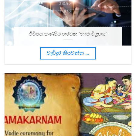
ජීවිතය කණපිට හරවන “නාම විග්‍රහය”
වැඩිදුර කියවන්න ...