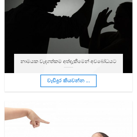
නාමයක වැදගත්කම අත්දැකීමෙන් අවබෝධයට
වැඩිදුර කියවන්න ...