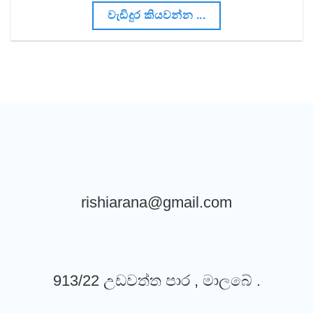
වැඩිදුර කියවන්න ...
rishiarana@gmail.com
913/22 උඩවත්ත පාර , මාලබේ .