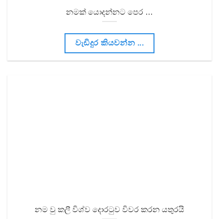
නමක් යොදන්නට පෙර …
වැඩිදුර කියවන්න ...
නම වු කලී විශ්ව දොරටුව විවර කරන යතුරයි