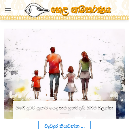
Skip
to
content
ඔබේ දුවට පුතාට යෙදු නම සුභමදැයි ඔබම බලන්න
වැඩිදුර කියවන්න ...