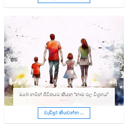
ඔබේ නමින් ජීවිතයම කියන “නාම ඵල විග්‍රහය”
වැඩිදුර කියවන්න ...