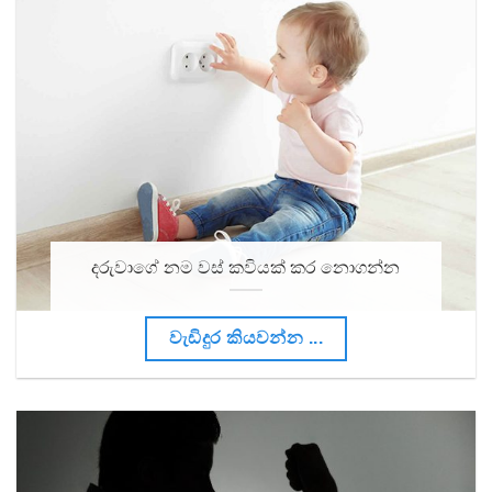
දරුවාගේ නම වස් කවියක් කර නොගන්න
වැඩිදුර කියවන්න ...