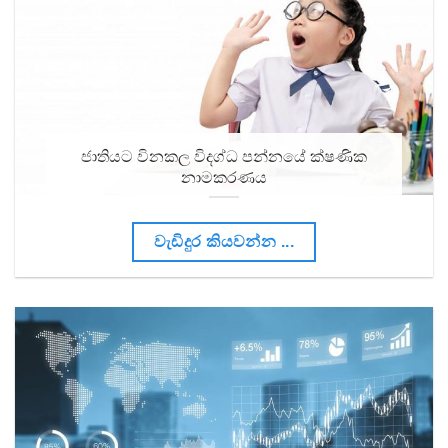
ජාතියට විනකල විදග්ධ පන්නයේ ක්ෂණික
නාමකරණය
වැඩිදුර කියවන්න ...