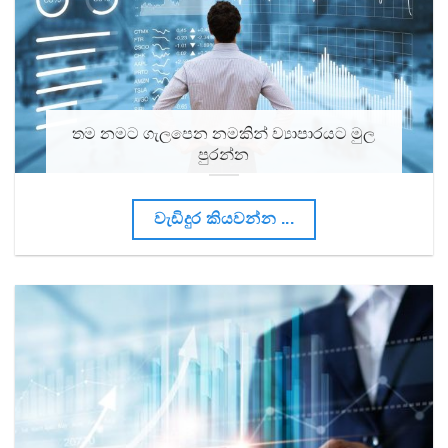
තම නමට ගැලපෙන නමකින් ව්‍යාපාරයට මුල
පුරන්න
වැඩිදුර කියවන්න ...