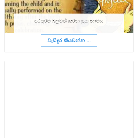
පරපුරම බලවත් කරන සුභ නාමය
වැඩිදුර කියවන්න ...