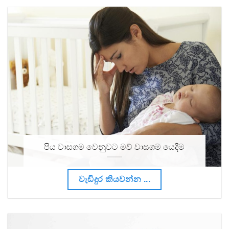
පිය වාසගම වෙනුවට මව් වාසගම යෙදීම
වැඩිදුර කියවන්න ...