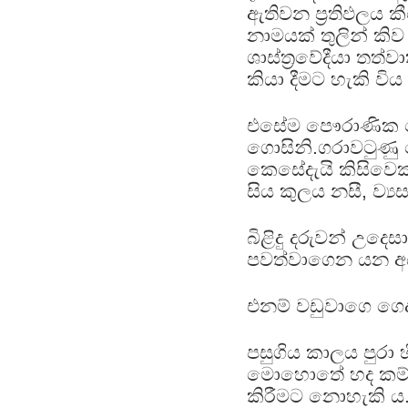
ඇතිවන ප්‍රතිඵලය ක
නාමයක් තුලින් කි
ශාස්ත්‍රවේදීයා තත
කියා දීමට හැකි විය 
එසේම පෞරාණික හෙ
ගොසිනි.ගරාවටුණු
කෙසේදැයි කිසිවෙක
සිය කුලය නසී, ව්‍
බිළිදු දරුවන් උ
පවත්වාගෙන යන අයග
එනම් වඩුවාගෙ ගෙද
පසුගිය කාලය පුරා 
මොහොතේ හද කම්පාව
කිරීමට නොහැකි ය