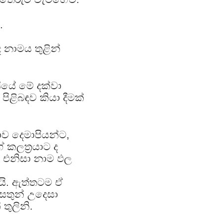
.
 නාමය තුළින්
ියේ මේ දක්වා
ිළිබඳව කියා දීමක්
 දෙමාපියන්ට,
ලත්‍රයාට ද
ේ. එනිසා නාම ඵල
මයි. ඇත්තටම ඒ
සතුන් උදෙසා
තුලිනි.