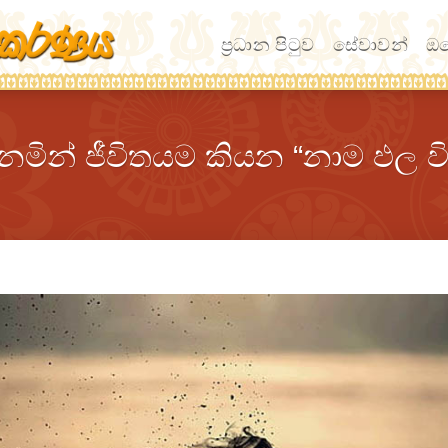
ප්‍රධාන පිටුව
සේවාවන්
ඔබ
මින් ජීවිතයම කියන “නාම ඵල විග