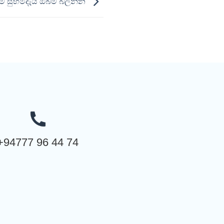
නම සුභමදැයි ඔබම බලන්න
+94777 96 44 74