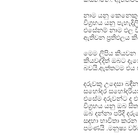
නාම යනු කෙනෙකුට 
විග්‍රහය යනු පැහැදිල
එසේනම් නාම ඵල විග
ඇතිවන ප්‍රතිඵලය කි
මෙම ලිපිය කියවන 
කියවද්දිත් ඔබට දැ
බවයි.ඇත්තටම එය
දරුවකු උදෙසා බ
සහෝදර සහෝදරියන්
එසේම දරුවන්ට ද එම
විග්‍රහය යනු ඔබ 
ඔබ දන්නා පරිදි දර
සඳහා භාවිතා කරන 
පමණයි .මනුෂ්‍ය ව