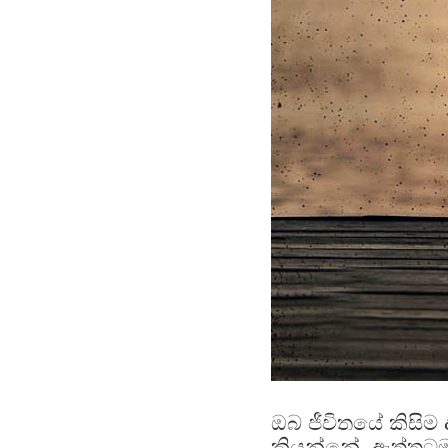
ඔබ ජීවිතයේ කිසිම 
කියන්නේ. ඇත්තට