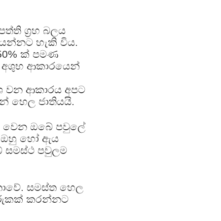
ති ග්‍රහ බලය
යන්නට හැකි විය.
.50% ක් පමණ
ෙම අශුභ ආකාරයෙන්
ාශ වන ආකාරය අපට
ේ හෙල ජාතියයි.
මු වෙන ඔබේ පවුලේ
ඊට ඔහු හෝ ඇය
 සමස්ථ පවුලම
නොවේ. සමස්ත හෙල
ුරුකක් කරන්නට