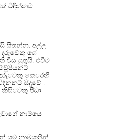
් විඳින්නට
යි සිතන්න. අල්ල
 දරුවෙකු ගේ
විය යුතුයි. එවිට
මවුපියන්ට
දරුවෙකු කෙරෙහි
ඳින්නට සිදුවේ .
කිසිවෙකු පීඩා
දරුවාගේ නාමයෙ
න් යම් නාමයකින්