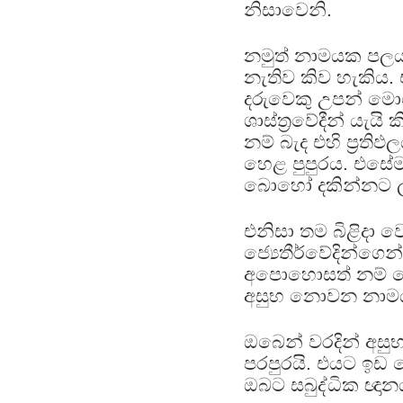
නිසාවෙනි.
නමුත් නාමයක පලය
නැතිව කිව හැකිය.
දරුවෙකු උපන් මො
ශාස්ත්‍රවේදීන් යැ
නම් බැද එහි ප්‍ර
හෙළ පුපුරය. එසේ
බොහෝ දකින්නට ලැ
එනිසා තම බිළිදා
ජ්‍යෙතීර්වේදින්ග
අපොහොසත් නම් තේ
අසුභ නොවන නාමයක
ඔබෙන් වරදින් අ
පරපුරයි. එයට ඉඩ
ඔබට සබුද්ධික ඥා