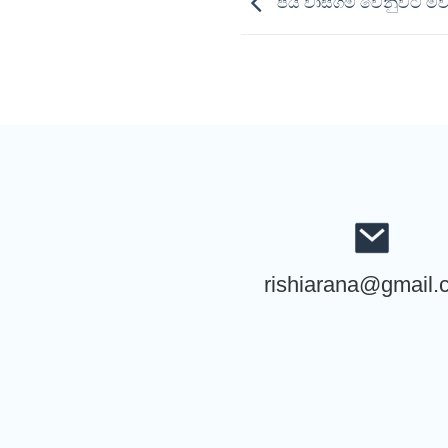
පිය වාසගම වෙනුවට මව්
rishiarana@gmail.