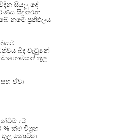
ිදින සියලූ දේ
කරණය සිදූකරන
ඔබේ නමේ ප්‍රතිඵලය
ුඛයට
ත්වය බිද වැටුනේ
් බොහොමයක් තුල
 සහ ඒවා
වීම් දුටු
 ක්ම විග්‍රහ
ම් තුල නොවන