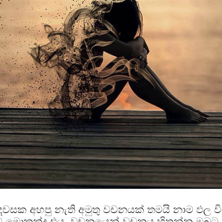
දවසක අහපු නැති අමුතු වචනයක් තමයි නාම ඵල විග
ම මොකක්ද එය. වචනයෙන් වචනය හිතන්න ඔබට 