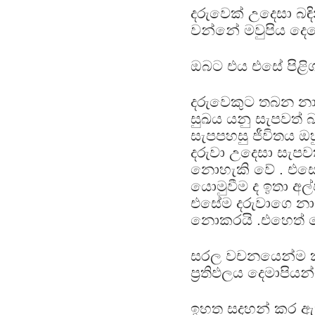
දරුවෙක් උදෙසා බඳ
වන්නේ මවුපිය දෙ
ඔබට එය එසේ පිළි
දරුවෙකුට තබන නාමය
සුඛය යනු සැපවත් 
සැපපහසු ජීවිතය ඔ
දරුවා උදෙසා සැපවත
නොහැකි වේ . එසේ
යොමුවීම ද ඉතා අල්ප
එසේම දරුවාගෙ නාම
නොකරයි .එහෙත් දෙම
සරල වචනයෙන්ම කිය
ප්‍රතිඵලය දෙමාපියන්
ඉහත සදහන් කර ඇත්