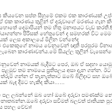
 කියවෙන සප්ත සීහුමේ එකම එක කාරණයක් උප්පත්
 ඒ එක කාරණය තුළින් ඒ දරුවාගේ මරණය ගැන කි
හොතේ දෙමාපියන් තම හිතු මනාපයට වැඩ කරති
යි කියාගන්නා පිරිසක් හේතුවෙන් ද සමහරක් විට ම
තිඵලයක් ලෙස අකාලයේ මිලින වන්නේද
ම එකෙකුගේ නාමය වෙනුවෙන් ඥාති පරපුරම වින
බෙන කාරණාවන්ය.මේ සියල්ල තුලින් වැසෙන්න
 වෙනුවෙන් නාමයක් බැදීමට පෙර, ඔබ ඒ සදහා යො
ෙන් පළමුව තම නාමයෙ ප්‍රතිපලය අසා දැන ගන්න. 
රුම් ගන්න ඒ තැනැත්තාට ඔබේ බිලිදාට සහ ඔබේ
් බැඳ දීමට හැකිද කියා……
සුභ පල ලබන්නේ ඔබ හෝ ඔබේ දරුවා පමණක්ම 
 නොතබන්න.ඔබේ දරුවා සවිමත් බලවත් ජාතියක ප
නය පහල වේවා!