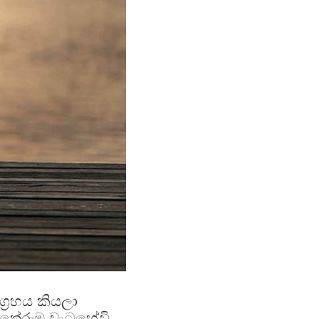
්‍රහය කියලා
තේරුම වැටහේවි.