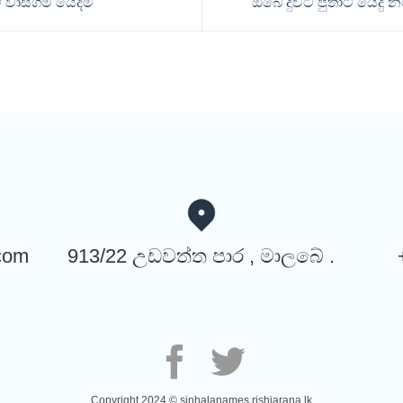
 වාසගම යෙදීම
ඔබේ දුවට පුතාට යෙදු 
com
913/22 උඩවත්ත පාර , මාලබේ .
Copyright 2024 © sinhalanames.rishiarana.lk