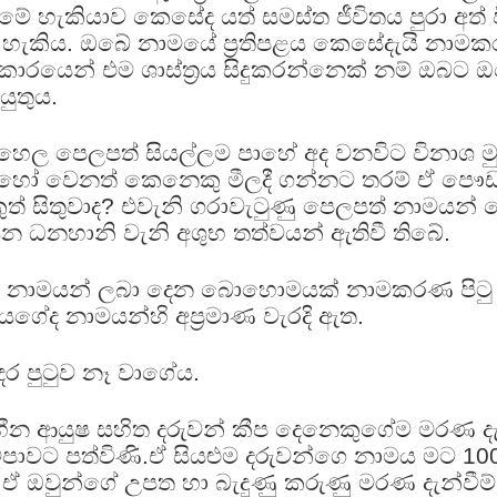
ීමේ හැකියාව කෙසේද යත් සමස්ත ජීවිතය පුරා අත් ව
ව හැකිය. ඔබේ නාමයේ ප්‍රතිපළය කෙසේදැයි නාම
්වාකාරයෙන් එම ශාස්ත්‍රය සිදුකරන්නෙක් නම් ඔබට 
යුතුය.
ල පෙලපත් සියල්ලම පාහේ අද වනවිට විනාශ ම
 හෝ වෙනත් කෙනෙකු මීලදී ගන්නට තරම් ඒ පෞඩ
ුත් සිතුවාද? එවැනි ගරාවැටුණු පෙලපත් නාමයන
යසන ධනහානි වැනි අශුභ තත්වයන් ඇතිවී තිබේ.
දෙසා නාමයන් ලබා දෙන බොහොමයක් නාමකරණ පිටු
ේද නාමයන්හි අප්‍රමාණ වැරදි ඇත.
ර පුටුව නෑ වාගේය.
හීන ආයුෂ සහිත දරුවන් කීප දෙනෙකුගේම මරණ දැන්
ට පත්විණි.ඒ සියළුම දරුවන්ගෙ නාමය මට 100 %
.ඒ ඔවුන්ගේ උපත හා බැදුණු කරුණු මරණ දැන්වී