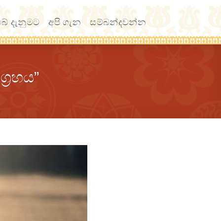
ේ දැනුමට
අපි ගැන
සම්බන්දවන්න
්‍රහය”