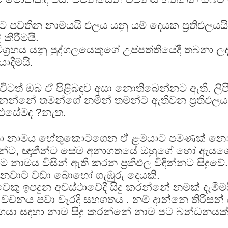
පවතින නාමයයි ඵලය යනු යම් දෙයක ප්‍රතිඵලයයි
ි කිරීමයි.
්‍රහය යනු පුද්ගලයෙකුගේ උප්පත්තියේදී තබනා ලද
යාදීමයි.
විටත් ඔබ ඒ පිළිබඳව අසා නොතිබෙන්නට ඇති. ලිප
නෙන්නේ තමන්ගේ නමින් තමන්ට ඇතිවන ප්‍රතිඵලය ප
 එසේමද ?නැත.
ඳීනා නාමය හේතුකොටගෙන ඒ ළමයාට පමණක් නොව
ට, ඥාතීන්ට සේම අනාගතයේ ඔහුගේ හෝ ඇයගේ ක
 නාමය විසින් ඇති කරන ප්‍රතිඵල විඳින්නට සිදුව
සිතනවාට වඩා බොහෝ ගැඹුරු දෙයකි.
ුවෙකු ඉපදුන අවස්ථාවේදී සිදු කරන්නේ නමක් දැමී
වචනය පවා වැරදි සහගතය . නම් දාන්නෙ තිරිසන් 
ර්ගයා සඳහා නාම සිදු කරන්නේ නාම පට බන්ධනයක් 