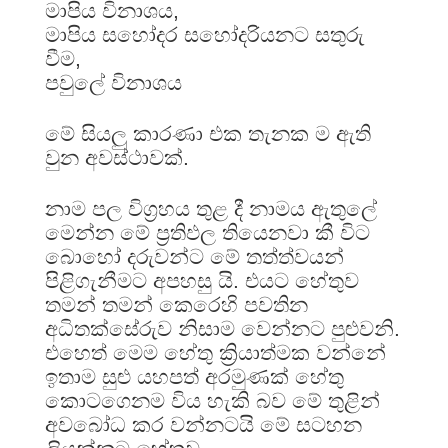
මාපිය විනාශය,
මාපිය සහෝදර සහෝදරියනට සතුරු
වීම,
පවුලේ විනාශය
මේ සියලු කාරණා එක තැනක ම ඇති
වුන අවස්ථාවක්.
නාම පල විග්‍රහය තුළ දී නාමය ඇතුලේ
මෙන්න මේ ප්‍රතිඵල තියෙනවා කී විට
බොහෝ දරුවන්ට මේ තත්ත්වයන්
පිළිගැනීමට අපහසු යි. එයට හේතුව
තමන් තමන් කෙරෙහි පවතින
අධිතක්සේරුව නිසාම වෙන්නට පුළුවනි.
එහෙත් මෙම හේතු ක්‍රියාත්මක වන්නේ
ඉතාම සුළු යහපත් අරමුණක් හේතු
කොටගෙනම විය හැකි බව මේ තුළින්
අවබෝධ කර වන්නටයි මේ සටහන