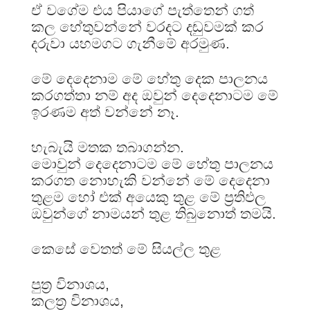
ඒ වගේම එය පියාගේ පැත්තෙන් ගත්
කල හේතුවන්නේ වරදට දඬුවමක් කර
දරුවා යහමගට ගැනීමේ අරමුණ.
මේ දෙදෙනාම මේ හේතු දෙක පාලනය
කරගත්තා නම් අද ඔවුන් දෙදෙනාටම මේ
ඉරණම අත් වන්නේ නෑ.
හැබැයි මතක තබාගන්න.
මොවුන් දෙදෙනාටම මේ හේතු පාලනය
කරගත නොහැකි වන්නේ මේ දෙදෙනා
තුළම හෝ එක් අයෙකු තුළ මේ ප්‍රතිඵල
ඔවුන්ගේ නාමයන් තුළ තිබුනොත් තමයි.
කෙසේ වෙතත් මේ සියල්ල තුළ
පුත්‍ර විනාශය,
කලත්‍ර විනාශය,