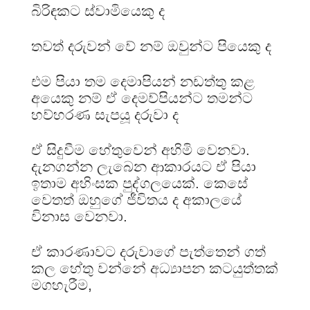
බිරිඳකට ස්වාමියෙකු ද
තවත් දරුවන් වේ නම් ඔවුන්ට පියෙකු ද
එම පියා තම දෙමාපියන් නඩත්තු කළ
අයෙකු නම් ඒ දෙමව්පියන්ට තමන්ට
හව්හරණ සැපයූ දරුවා ද
ඒ සිදුවීම හේතුවෙන් අහිමි වෙනවා.
දැනගන්න ලැබෙන ආකාරයට ඒ පියා
ඉතාම අහිංසක පුද්ගලයෙක්. කෙසේ
වෙතත් ඔහුගේ ජීවිතය ද අකාලයේ
විනාස වෙනවා.
ඒ කාරණාවට දරුවාගේ පැත්තෙන් ගත්
කල හේතු වන්නේ අධ්‍යාපන කටයුත්තක්
මගහැරීම,