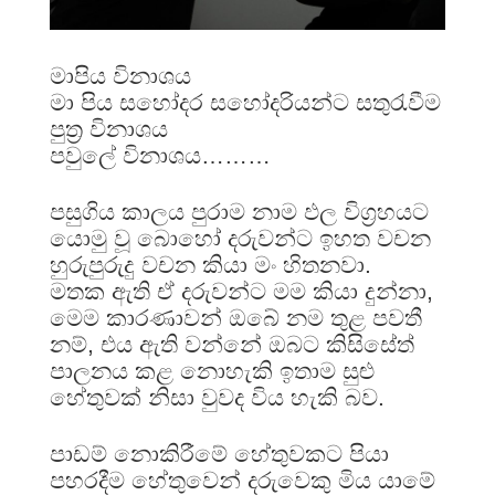
මාපිය විනාශය
මා පිය සහෝදර සහෝදරියන්ට සතුරැවීම
පුත්‍ර විනාශය
පවුලේ විනාශය………
පසුගිය කාලය පුරාම නාම ඵල විග්‍රහයට
යොමු වූ බොහෝ දරුවන්ට ඉහත වචන
හුරුපුරුදු වචන කියා මං හිතනවා.
මතක ඇති ඒ දරුවන්ට මම කියා දුන්නා,
මෙම කාරණාවන් ඔබේ නම තුළ පවතී
නම්, එය ඇති වන්නේ ඔබට කිසිසේත්
පාලනය කළ නොහැකි ඉතාම සුළු
හේතුවක් නිසා වුවද විය හැකි බව.
පාඩම් නොකිරීමේ හේතුවකට පියා
පහරදීම හේතුවෙන් දරුවෙකු මිය යාමේ