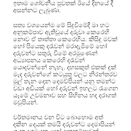
ඉතාම ශෝචනීය පුවතක් ඊයේ දිනයේ දී
අසන්නට ලැබුණා.
සත්‍ය වශයෙන්ම මේ සිදුවීමේදී මා හට
අනුකම්පාව ඇතිවූයේ දරුවා කෙරෙහි
නොව ඒ තාත්තා කෙරෙහිය. කිසිදු මවක්
හෝ පියෙකු දරැවන් මරාදැමීමේ හෝ
දරුවන්ට සතුරු වීමේ අරමුණෙන්
අධ්‍යාපනය කෙරෙහි දරැවන්
යොදවන්නේ නැහැ. දහසකුත් එකක් දුක්
මැද දරුවන්ගේ කටයුතු වලට නිරන්තරව
මුල් තැන දෙන දෙමව්පියන් යනු තමන්ට
වඩා අඩියක් හෝ දරුවන් ඉහලට රැගෙන
යෑමේ උවමනාව සහ සිහිනය හද දරාගත්
මවුපියන්.
වර්තමානය වන විට බොහොම අත්
දකින දෙයක් තමයි දරුවන්ට දෙමාපියන්