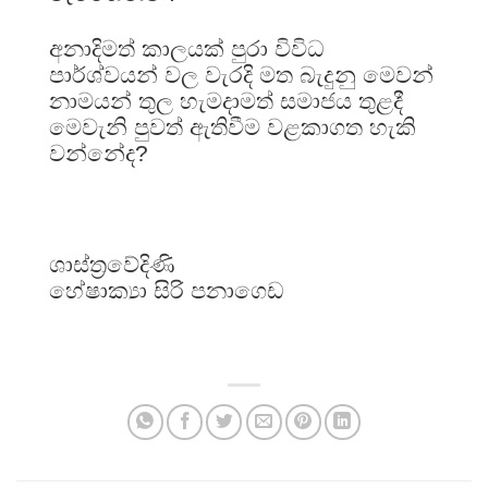
අනාදිමත් කාලයක් පුරා විවිධ
පාර්ශ්වයන් වල වැරදි මත බැදුනු මෙවන්
නාමයන් තුල හැමදාමත් සමාජය තුළදී
මෙවැනි පුවත් ඇතිවීම වළකාගත හැකි
වන්නේද?
ශාස්ත්‍රවේදිණි
හේෂාක්‍යා සිරි පනාගෙඩ