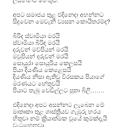
ලියන්නට හේතුව.
අපට සමාජය තුළ එදිනෙදා අහන්නට
සිදුවෙන මෙවැනි ව්‍යසන කොයිතරම්ද?
බිරිද ස්වාමියා මරයි
ස්වාමියා බිරිඳ මරයි
දරුවන් මව්පියන් මරයි
මවුපියන් දරුවන් මරයි
සොයුරා සොයුරිය කෙලසයි
පියා දියණිය කෙළෙසයි
දියණිය නිසා ඇතිවූ විරසකය පියාගේ
මරණයට හේතුවයි
පියාට තැබු වෙඩිල්ලට පුතා බිලි…….
එදිනෙදා අපට අසන්නට ලැබෙන මේ
මාතෘකා තුළ ශාස්ත්‍රීයව ගැඹුරු හරය
හිතුවා නම් ක්‍රියාත්මක වූයේ කුමක්දැයි
වැටහෙනවා.