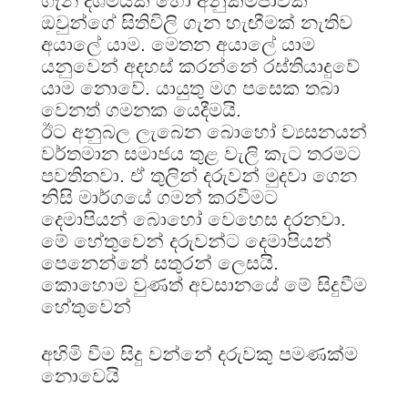
ගැන දශමයක හෝ අනුකම්පාවක්
ඔවුන්ගේ සිතිවිලි ගැන හැඟීමක් නැතිව
අයාලේ යාම. මෙතන අයාලේ යාම
යනුවෙන් අදහස් කරන්නේ රස්තියාදුවේ
යාම නොවේ. යායුතු මග පසෙක තබා
වෙනත් ගමනක යෙදීමයි.
ඊට අනුබල ලැබෙන බොහෝ ව්‍යසනයන්
වර්තමාන සමාජය තුළ වැලි කැට තරමට
පවතිනවා. ඒ තුලින් දරුවන් මුදවා ගෙන
නිසි මාර්ගයේ ගමන් කරවීමට
දෙමාපියන් බොහෝ වෙහෙස දරනවා.
මේ හේතුවෙන් දරුවන්ට දෙමාපියන්
පෙනෙන්නේ සතුරන් ලෙසයි.
කොහොම වුණත් අවසානයේ මේ සිදුවීම
හේතුවෙන්
අහිමි වීම සිදු වන්නේ දරුවකු පමණක්ම
නොවෙයි