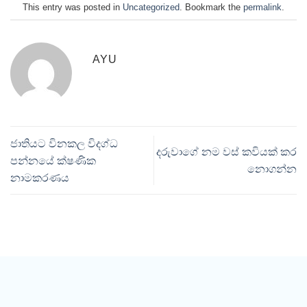
This entry was posted in
Uncategorized
. Bookmark the
permalink
.
AYU
ජාතියට විනකල විදග්ධ
දරුවාගේ නම වස් කවියක් කර
පන්නයේ ක්ෂණික
නොගන්න
නාමකරණය